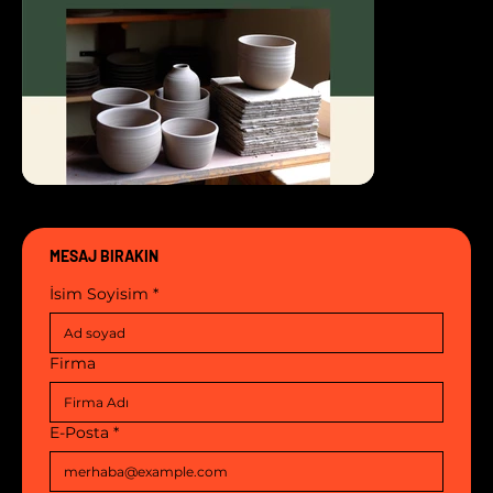
MESAJ BIRAKIN
İsim Soyisim
*
Firma
E-Posta
*